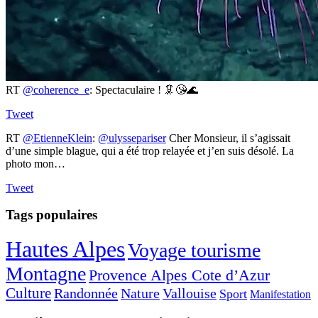
RT
@coherence_e
: Spectaculaire ! 🦑😘🌊
Tweet
RT
@EtienneKlein
:
@ulyssepariser
Cher Monsieur, il s’agissait
d’une simple blague, qui a été trop relayée et j’en suis désolé. La
photo mon…
Tweet
Tags populaires
Hautes Alpes
Voyage tourisme
Montagne
Provence Alpes Cote d’Azur
Culture
Randonnée
Nature
Vallouise
Sport
Manifestation