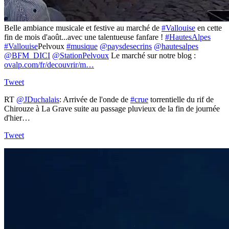
Belle ambiance musicale et festive au marché de
#Vallouise
en cette
fin de mois d'août...avec une talentueuse fanfare !
#HautesAlpes
#Vallouise
Pelvoux
#musique
@paysdesecrins
@hautesalpes
@BFM_DICI
@StationPelvoux
Le marché sur notre blog :
ovalp.com/fr/decouvrir/m…
Tweet
RT
@JDuchalais
: Arrivée de l'onde de
#crue
torrentielle du rif de
Chirouze à La Grave suite au passage pluvieux de la fin de journée
d'hier…
Tweet